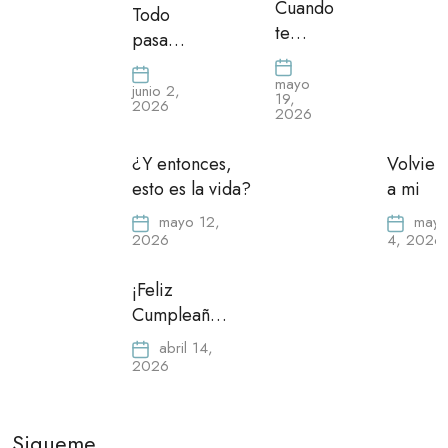
Cuando
Todo
te
pasa…
pierdas
mayo
junio 2,
19,
2026
2026
¿Y entonces,
Volvien
esto es la vida?
a mi
mayo 12,
may
2026
4, 2026
¡Feliz
Cumpleaños
Mamá!
abril 14,
2026
Sigueme