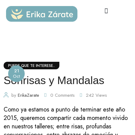
PUEDE QUE TE INTERESE..
21
Oct
Sonrisas y Mandalas
by
ErikaZarate
0
Comments
242
Views
Como ya estamos a punto de terminar este año
2015, queremos compartir cada momento vivido
en nuestros talleres; entre risas, profundas
conversaciones, entre abrazos de emoción y