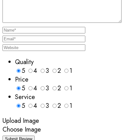
Quality
5
4
3
2
1
Price
5
4
3
2
1
Service
5
4
3
2
1
Upload Image
Choose Image