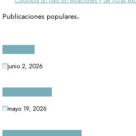
Colombia un país sin estaciones y de frutas exó
Publicaciones populares
Todo pasa…
junio 2, 2026
Cuando te pierdas
mayo 19, 2026
¿Y entonces, esto es la vida?