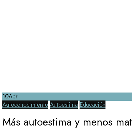
10
Abr
Autoconocimiento
Autoestima
Educación
Más autoestima y menos ma